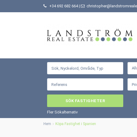
+34 692 682 664
|
christopher@landstromreale
All
Fler Sökalternativ
Hem
Köpa Fastighet i Spanien