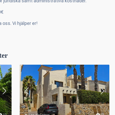
r juridiska samt administrativa kostnader.
0€
 oss. Vi hjälper er!
ter
27
Los Alcazares
,
29