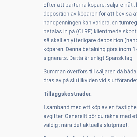
Efter att parterna köpare, säljare nå
deposition av köparen för att bevisa a
handpenningen kan variera, en tumre
betalas in på (CLRE) klientmedelskon
så skall en ytterligare deposition (ha
köparen. Denna betalning görs inom 14
signerats. Detta är enligt Spansk lag.
Summan överförs till säljaren då båd
dras av på slutlikviden vid slutförand
Tilläggskostnader.
I samband med ett köp av en fastighet 
avgifter. Generellt bör du räkna med et
väldigt nära det aktuella slutpriset.