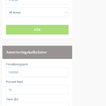
All Areas
Fler Sökalternativ
SÖK
Amorteringskalkylator
Försäljningspris
Procent Ned
Term (år)