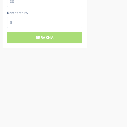
Räntesats i%
BERÄKNA