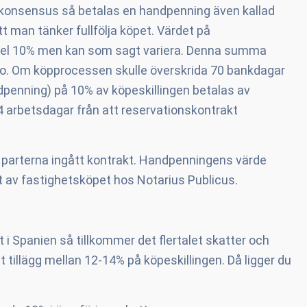
tt konsensus så betalas en handpenning även kallad
tt man tänker fullfölja köpet. Värdet på
gel 10% men kan som sagt variera. Denna summa
to. Om köpprocessen skulle överskrida 70 bankdagar
ndpenning) på 10% av köpeskillingen betalas av
 arbetsdagar från att reservationskontrakt
a parterna ingått kontrakt. Handpenningens värde
et av fastighetsköpet hos Notarius Publicus.
i Spanien så tillkommer det flertalet skatter och
t tillägg mellan 12-14% på köpeskillingen. Då ligger du