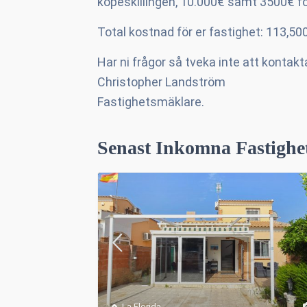
köpeskillingen, 10.000€ samt 3500€ fö
Total kostnad för er fastighet: 113,50
Har ni frågor så tveka inte att kontakta
Christopher Landström
Fastighetsmäklare.
Senast Inkomna Fastighe
La Florida
,