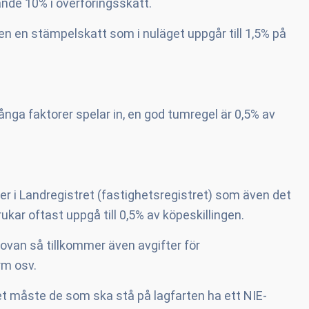
nde 10% i överföringsskatt.
en en stämpelskatt som i nuläget uppgår till 1,5% på
nga faktorer spelar in, en god tumregel är 0,5% av
er i Landregistret (fastighetsregistret) som även det
kar oftast uppgå till 0,5% av köpeskillingen.
van så tillkommer även avgifter för
rm osv.
t måste de som ska stå på lagfarten ha ett NIE-