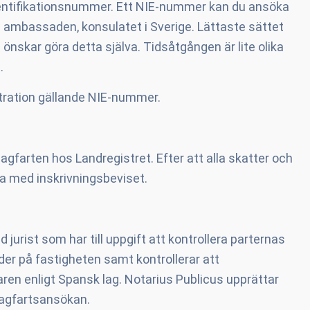
ntifikationsnummer. Ett NIE-nummer kan du ansöka
ambassaden, konsulatet i Sverige. Lättaste sättet
önskar göra detta själva. Tidsåtgången är lite olika
.
nistration gällande NIE-nummer.
lagfarten hos Landregistret. Efter att alla skatter och
nna med inskrivningsbeviset.
d jurist som har till uppgift att kontrollera parternas
lder på fastigheten samt kontrollerar att
ljaren enligt Spansk lag. Notarius Publicus upprättar
 lagfartsansökan.